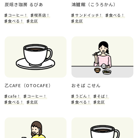
炭焙き珈房 るびあ
鴻臚館（こうろかん）
コーヒー！
喫茶店！
サンドイッチ！
食べる！
食べる！
北区
北区
乙CAFE（OTOCAFE）
おそば こせん
cafe！
コーヒー！
うどん！
そば！
食べる！
北区
食べる！
北区