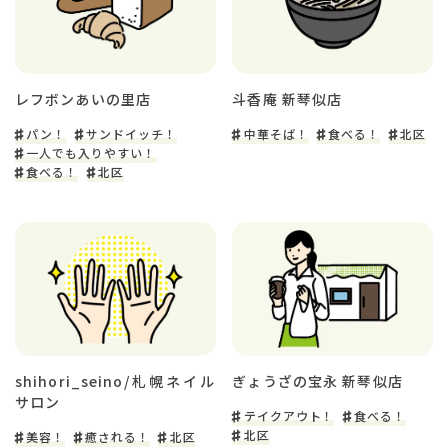
レフボンあいの里店
斗香庵 新琴似店
パン！
サンドイッチ！
中華そば！
食べる！
北区
一人でも入りやすい！
食べる！
北区
shihori_seino/札幌ネイル
ぎょうざの宝永 新琴似店
サロン
テイクアウト！
食べる！
北区
美容！
癒される！
北区