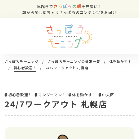
さ
っ
ぽ
ろ
の
朝
早起きで
を元気に！
朝から楽しめちゃうさっぽろのコンテンツをお届け
さっぽろモーニング
/
さっぽろモーニングの情報一覧
/
体を動かす！
/
初心者歓迎！
/
24/7ワークアウト 札幌店
初心者歓迎！
マンツーマン！
体を動かす！
中央区
24/7ワークアウト 札幌店