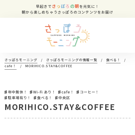
さ
っ
ぽ
ろ
の
朝
早起きで
を元気に！
朝から楽しめちゃうさっぽろのコンテンツをお届け
さっぽろモーニング
/
さっぽろモーニングの情報一覧
/
食べる！
/
cafe！
/
MORIHICO.STAY&COFFEE
年中無休！
Wi-Fi あり！
cafe！
コーヒー！
駐車場有り！
食べる！
中央区
MORIHICO.STAY&COFFEE