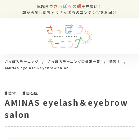
さ
っ
ぽ
ろ
の
朝
早起きで
を元気に！
朝から楽しめちゃうさっぽろのコンテンツをお届け
さっぽろモーニング
/
さっぽろモーニングの情報一覧
/
美容！
/
AMINAS eyelash＆eyebrow salon
美容！
白石区
AMINAS eyelash＆eyebrow
salon